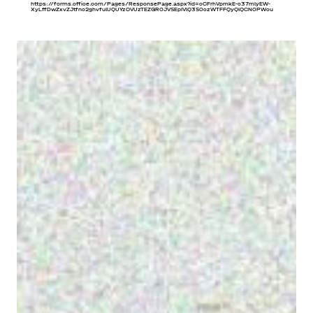
https://forms.office.com/Pages/ResponsePage.aspx?id=cCFrhVpmkE-c37mlyEW-
XyLffDwZxvZJtfnc2ghvfulUQUYzOVUzTEZGR0JVSEpIVlQ3S0czWTFFQyQlQCN0PWcu