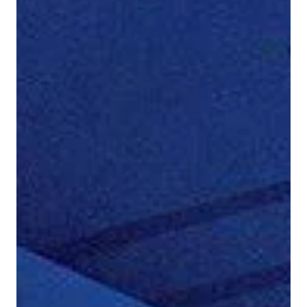
үргэлж бацаанаар минь дуудаж олон нийтийн газар
ах дүү шиг явдаг үеээ бодон хааяа ганцаараа инээн
суудаг. Яс яман дээрээ би чамайг халамжилдаг бараг
насаар би ах юм шиг байдаг байсан шү