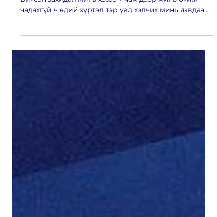
Apr 1
1 min read
Чиний хайрт матархан...
Сайн уу bubu чиний хөөрхөн матар чинь байна.
Бичсэн захидал минь хэзээ ч чам дээр минь очиж
чадахгүй ч өдий хүртэл тэр үед хэлчих минь яавдаа
гэж харамсдаг үгсээ энд бичихээр сууж байна. Юун
түрүүнд чамдаа маш их хайртай шүү!! Чи ер нь насанд
хүрээгүй хүүхэд уруу татаж байсан шүү хахах намайг