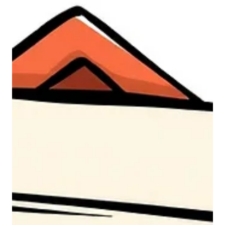
Apr 1
1 min read
Яваад л өгсөн хайрт минь
Сайн уу? яваад л өнгөрсөн хайрт минь. Чи бид 2
хамгийн анх яг энэ сард л уулзаж бие биеэ харж
байсан даа. Дандаа захиа бичиж залхсан чамдаа
өөрийгөө сануулдагт уучлаарай. Энэ чи бид хоёрын
уулзах сүүлчийн боломжтой сар. Тиймээс ахиад ядаж
нэгхэн удаа өөдөөс чинь эгцэлж хараад ч болов
зогсмоор байна. Дахиад жаахан ч гэсэн уйлаад
тэврүүлмээр байна чамд. Яг одоо бол чамайг
зовоохгүй дахиад гай болохгүй байх биш зүгээр л
өөрийнхөө хүслийг дагаад сүүлчийн удаа чамайг
сонгомоор бай