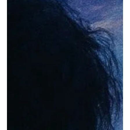
орчуулахаа мэдэхгүй юм даа. Би хүнээс салж байгаа,
салсаар байгаа. Энэ номуудыг тийм л зорилготой
уншиж эхэлсэн. Салалтын талаар гардаг. Уншаад
дууссаны эцэст зүрх минь эдгэрсэн байх болов уу,
ямар нэгэн асуултын хариулт олдох болов уу гэж
эхлүүлсэн байх. Энэ хоёр ном бол "Maybe You Should
Talk to Someone" by Lori Gottlieb ба "Good mat