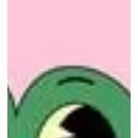
friends. I enjoyed spending time with you more than
anything. I never felt truly alive or seen. You are such a
kind and amazing person to be around. But eventually I
felt as if you were slipping away from me. You made new
friends and you seemed to enjoy hanging out with them
more than me. Maybe I was jealous of them. Or that I
didn't want to be a bother so ended