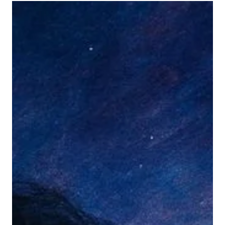
Apr 1
2 min read
Сэтгэлийн шархыг хэрхэн
даван туулах вэ?
Оноос өмнө эхлүүлээд уншиж дуусаагүй 2 номоо
уншиж ду усгалаа. I'm going through a break-up. I was.
Үүнийг утга төгөлдөр монгол хэлэндээ яаж