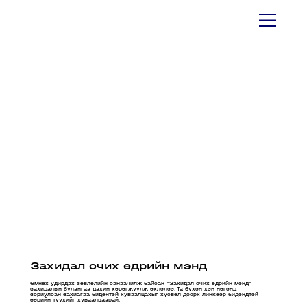
Захидал очих өдрийн мэнд
Өмнөх удирдах зөвлөлийн санаачилж байсан "Захидал очих өдрийн мэнд"
захидалын булангаа дахин хэрэгжүүлж эхлэлээ. Та бүхэн хэн нэгэнд
зориулсан захиагаа бидэнтэй хуваалцахыг хүсвэл доорх линкээр бидэндтэй
өөрийн түүхийг хуваалцаарай.