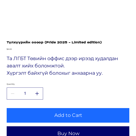
Түлхүүрийн оосор (Pride 2025 - Limited edition)
Price
$6.00
Та ЛГБТ Төвийн оффис дээр ирээд худалдан
авалт хийх боломжтой.
Хүргэлт байхгүй болохыг анхаарна уу.
Quantity
Add to Cart
Buy Now