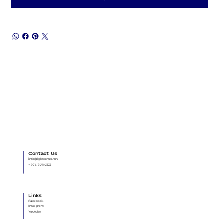
Contact Us
info@lgbtcentre.mn
+ 976 7011 0323
Links
Facebook
Instagram
Youtube