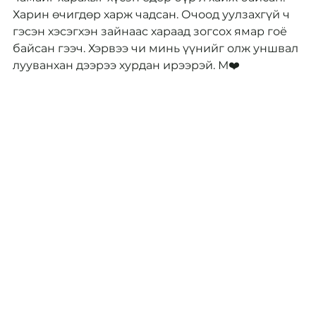
Харин өчигдөр харж чадсан. Очоод уулзахгүй ч 
гэсэн хэсэгхэн зайнаас хараад зогсох ямар гоё 
байсан гээч. Хэрвээ чи минь үүнийг олж уншвал 
лууванхан дээрээ хурдан ирээрэй. М❤️