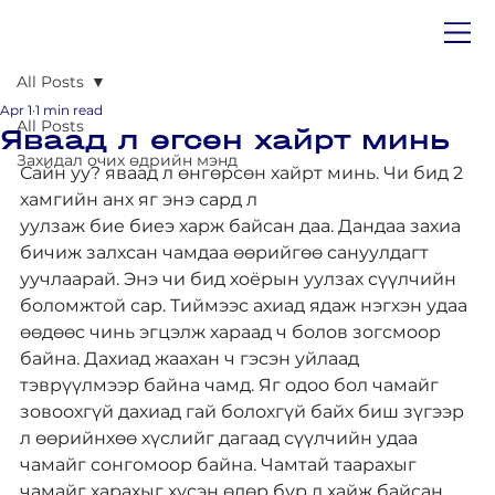
All Posts
Apr 1
1 min read
All Posts
Яваад л өгсөн хайрт минь
Захидал очих өдрийн мэнд
Сайн уу? яваад л өнгөрсөн хайрт минь. Чи бид 2 
хамгийн анх яг энэ сард л 
уулзаж бие биеэ харж байсан даа. Дандаа захиа 
бичиж залхсан чамдаа өөрийгөө сануулдагт 
уучлаарай. Энэ чи бид хоёрын уулзах сүүлчийн 
боломжтой сар. Тиймээс ахиад ядаж нэгхэн удаа 
өөдөөс чинь эгцэлж хараад ч болов зогсмоор 
байна. Дахиад жаахан ч гэсэн уйлаад 
тэврүүлмээр байна чамд. Яг одоо бол чамайг 
зовоохгүй дахиад гай болохгүй байх биш зүгээр 
л өөрийнхөө хүслийг дагаад сүүлчийн удаа 
чамайг сонгомоор байна. Чамтай таарахыг 
чамайг харахыг хүсэн өдөр бүр л хайж байсан. 