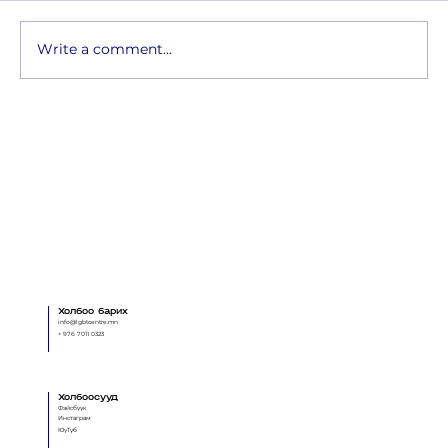
Write a comment...
Чиний хайрт матархан...
Холбоо барих
info@lgbtcentre.mn
+ 976 7011 0323
Холбоосууд
Фэйсбүүк
Инстаграм
ЮүТүб