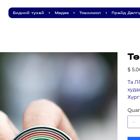
Бидний тухай
•
Мэдээ
•
Товхимол
•
Прайд Дэлг
Т
Price
$ 5.0
Та Л
худа
Хүрг
Quan