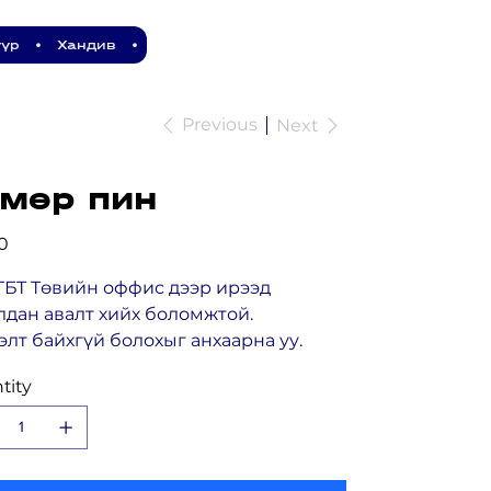
үүр
•
Хандив
•
Previous
Next
өмөр пин
0
ГБТ Төвийн оффис дээр ирээд
лдан авалт хийх боломжтой.
элт байхгүй болохыг анхаарна уу.
tity