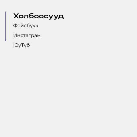
Холбоосууд
Фэйсбүүк
Инстаграм
ЮүТүб